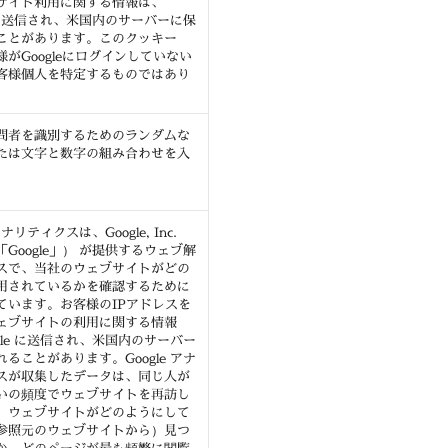
サイト利用に関する情報は、
e に送信され、米国内のサーバーに保
ことがあります。このクッキー
がGoogleにログインしていない
客様個人を特定するものではあり
問者を識別するためのランダムな
たは文字と数字の組み合わせを入
。
 アナリティクスは、Google, Inc.
Google」） が提供するウェブ解
スで、当社のウェブサイトがどの
用されているかを確認するために
ています。お客様のIPアドレスを
ェブサイトの利用に関する情報
gle に送信され、米国内のサーバー
ることがあります。Google アナ
スが収集したデータは、同じ人が
いの頻度でウェブサイトを再訪し
、ウェブサイトがどのようにして
参照元のウェブサイトから）見つ