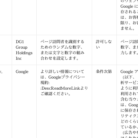
のウェブ
Googl
存される
は、お客様
限り、お
ません。
DG1
ページ訪問者を識別する
許可しな
ページ訪
Group
ためのランダムな数字、
い
数字、ま
Holdings
または文字と数字の組み
力します
Inc
合わせを設定します。
v,
Google
より詳しい情報について
条件次第
Google
）
は、Googleプライバシー
（以下、「
規約:
析サービ
:DescReadMoreLinkより
ように利
ご確認ください。
利用され
含む当ウ
は、Goo
に保存され
リティク
どのくら
ているか
（広告や