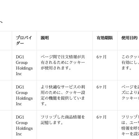
ト
プロバイ
説明
有効期限
使用目的
ダー
DG1
ページ間で注文情報が共
6ヶ月
このクッ
Group
有されるためにクッキー
有効にし
Holdings
が使用されます。
ます。
Inc
DG1
より快適なサービスの利
6ヶ月
ページを
Group
用のために、クッキー設
ズにより
Holdings
定の機能を提供していま
クッキー
Inc
す。
DG1
フリップした商品情報を
6ヶ月
フリップ
Group
記憶します。
は、ユー
Holdings
情報を呼
Inc
キーを設