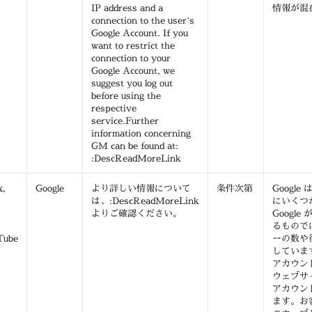
IP address and a
情報が混
connection to the user’s
Google Account. If you
want to restrict the
connection to your
Google Account, we
suggest you log out
before using the
respective
service.Further
information concerning
GM can be found at:
:DescReadMoreLink
x,
Google
より詳しい情報について
条件次第
Google
は、:DescReadMoreLink
にいくつ
よりご確認ください。
Googl
るものでは
Tube
ーの数や
しています
アカウン
ウェブサイ
アカウン
ます。お