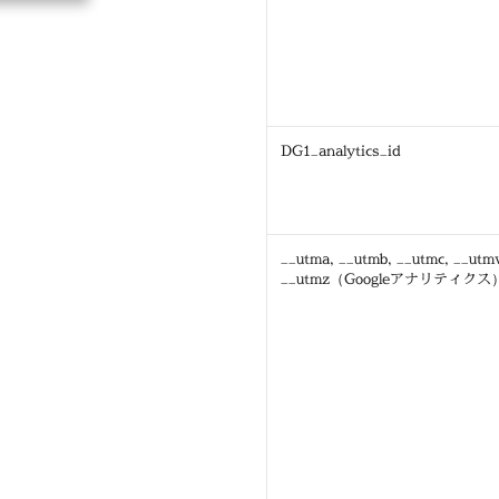
DG1_analytics_id
__utma, __utmb, __utmc, __utm
__utmz（Googleアナリティクス