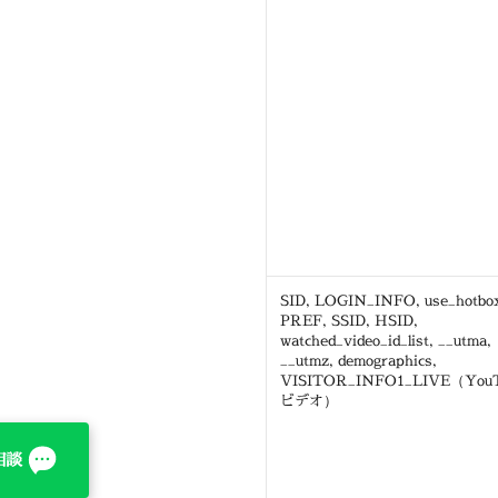
SID, LOGIN_INFO, use_hotbo
PREF, SSID, HSID,
watched_video_id_list, __utma,
__utmz, demographics,
VISITOR_INFO1_LIVE（You
ビデオ）
相談