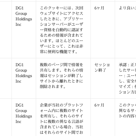
DG1
このクッキーには、次回
6ヶ月
より良い
Group
ウェブサイトにアクセス
Holdings
したときに、アプリケー
Inc
ションサーバーがユーザ
ー資格を自動的に認証す
るための情報が含まれて
います。ほとんどのユー
ザーにとって、これは非
常に便利な機能です。
DG1
複数のページ間で情報を
セッショ
承認：正
Group
共有します。それらの情
ン終了
したサー
Holdings
報はセッションが終了し
ー：ユー
Inc
サイトから離れたときに
し、安全
削除されます。
マイズ：
ション方
DG1
企業が当社のプラットフ
6ヶ月
このクッ
Group
ォーム内に複数のサイト
異なるサ
Holdings
を所有し、それらのサイ
トの内容
Inc
トに複数の異なる言語が
含まれている場合、当社
はそれらのサイト間でお